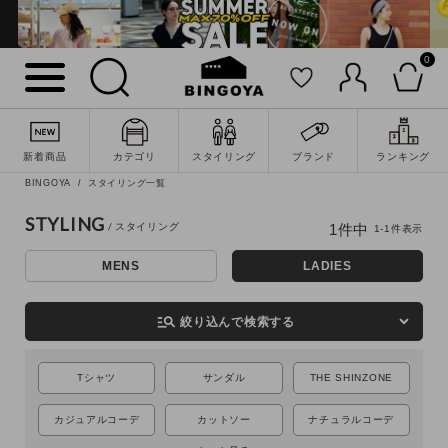
0
詳細検索
新着商品
カテゴリ
スタイリング
ブランド
ランキング
BINGOYA
スタイリング一覧
STYLING
1
件中
1
-
1
件表示
MENS
LADIES
manage_search
絞り込んで検索する
Tシャツ
サンダル
THE SHINZONE
キーワード
カジュアルコーデ
カットソー
ナチュラルコーデ