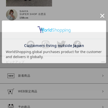
SAAYA
SUPER SHOP 出雲店
158cm
カラー
ピックアップ
価格
新着商品
～
商品タイプ
WEB限定商品
通常商品
予約商品
セール価格
WEB限定
予約商品