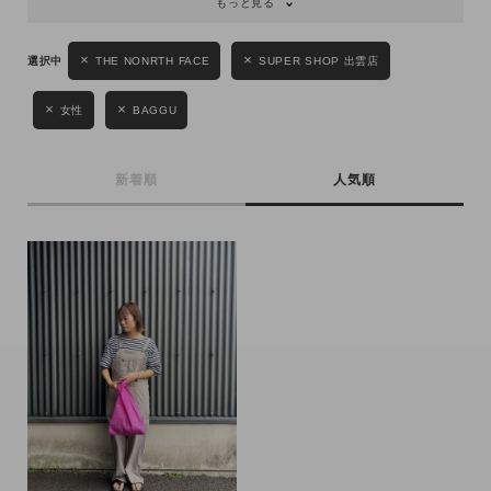
もっと見る
性別
THE NONRTH FACE
SUPER SHOP 出雲店
MENS
LADIES
KIDS
女性
BAGGU
カテゴリ
新着順
人気順
サイズ
ブランド