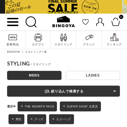
0
詳細検索
新着商品
カテゴリ
スタイリング
ブランド
ランキング
BINGOYA
スタイリング一覧
STYLING
MENS
LADIES
キーワード
manage_search
絞り込んで検索する
性別
THE NONRTH FACE
SUPER SHOP 出雲店
MENS
LADIES
KIDS
男性
グッズ
エコバッグ