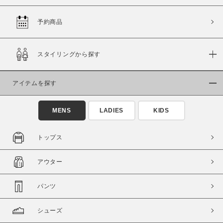
予約商品
価格
スタイリングから探す
～
アイテムを探す
商品タイプ
通常商品
予約商品
MENS
LADIES
KIDS
セール価格
WEB限定
トップス
在庫
アウター
在庫あり
在庫なし含む
パンツ
シューズ