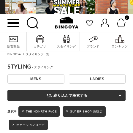
0
詳細検索
新着商品
カテゴリ
スタイリング
ブランド
ランキング
BINGOYA
スタイリング一覧
STYLING
MENS
LADIES
キーワード
manage_search
絞り込んで検索する
性別
THE NONRTH FACE
SUPER SHOP 鳥取店
MENS
LADIES
KIDS
オケージョンコーデ