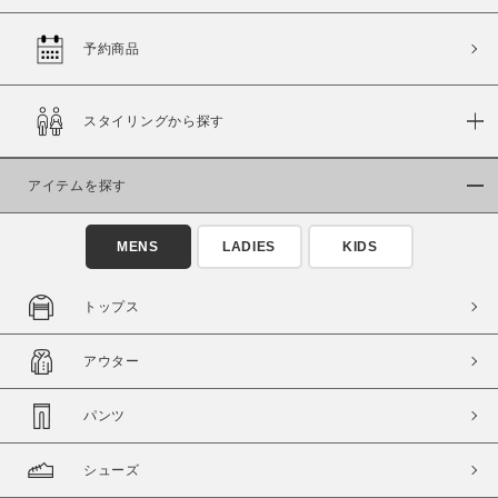
予約商品
価格
スタイリングから探す
～
アイテムを探す
商品タイプ
通常商品
予約商品
MENS
LADIES
KIDS
セール価格
WEB限定
トップス
在庫
アウター
在庫あり
在庫なし含む
パンツ
シューズ