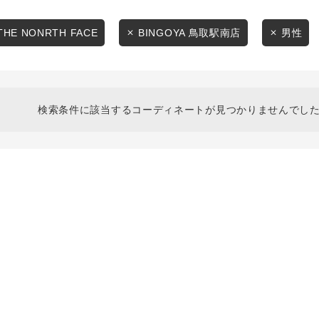
スタイリングから探す
商品タイプ
ブランドから探す
THE NONRTH FACE
BINGOYA 鳥取駅南店
男性
通常商品
WEB限定アイテムを探す
履き比べ可能商品から探す
セール価格
検索条件に該当するコーディネートが見つかりませんでした
お知らせ・ご利用ガイド
在庫
お知らせ
在庫あり
ご利用ガイド
ギフトラッピング
お問い合わせ
この条件で絞り込む