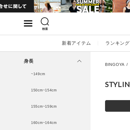
検索
詳細検索
新着アイテム
ランキング
キーワード
身長
BINGOYA
~149cm
STYLI
性別
150cm~154cm
MENS
LADI
155cm~159cm
カテゴリ
160cm~164cm