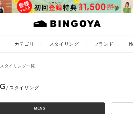
カテゴリ
スタイリング
ブランド
カラー
スタイリング一覧
NG
アイテムを探す
ES
KIDS
MENS
価格
条件絞り込み検索
カテゴリから探す
～