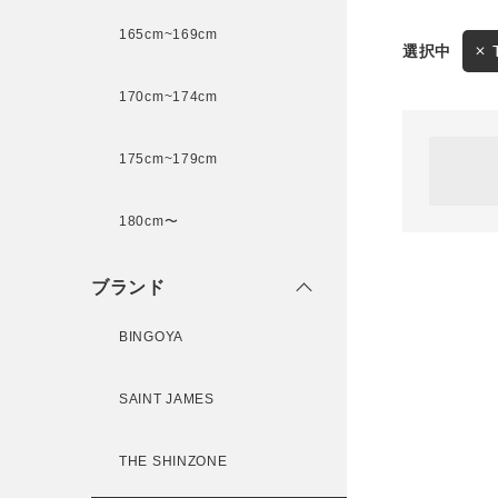
165cm~169cm
サイズ
170cm~174cm
ゲスト
様
175cm~179cm
ブランド
180cm〜
ログイン / マイページ
ブランド
お気に入りアイテム
BINGOYA
注文履歴
SAINT JAMES
新規会員登録
THE SHINZONE