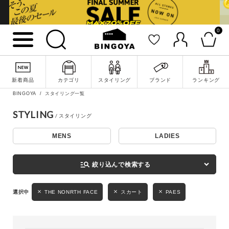
0
詳細検索
新着商品
カテゴリ
スタイリング
ブランド
ランキング
BINGOYA
スタイリング一覧
STYLING
MENS
LADIES
キーワード
manage_search
絞り込んで検索する
性別
THE NONRTH FACE
スカート
PAES
MENS
LADIES
KIDS
カテゴリ