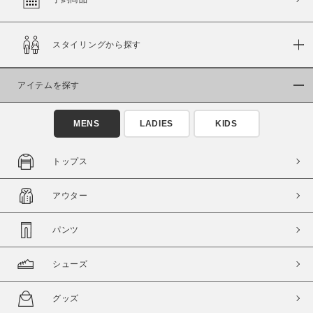
スタイリングから探す
価格
～
アイテムを探す
商品タイプ
MENS
LADIES
KIDS
通常商品
予約商品
セール価格
WEB限定
トップス
在庫
アウター
在庫あり
在庫なし含む
パンツ
シューズ
グッズ