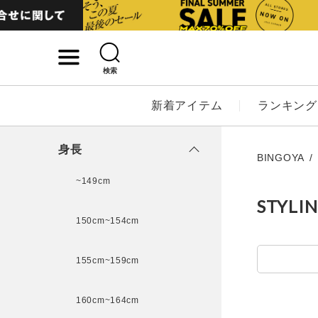
検索
詳細検索
新着アイテム
ランキング
キーワード
身長
BINGOYA
~149cm
STYLI
性別
150cm~154cm
MENS
LADI
155cm~159cm
カテゴリ
160cm~164cm