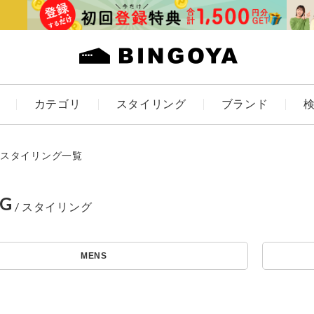
カテゴリ
スタイリング
ブランド
カラー
スタイリング一覧
NG
アイテムを探す
ES
KIDS
MENS
価格
条件絞り込み検索
カテゴリから探す
～