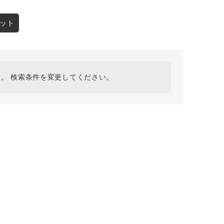
採用情報
ギフトカード
ット
予約商品
WEB限定
。 検索条件を変更してください。
在庫なし含む
BINGOYA
無料公式アプリダウンロード