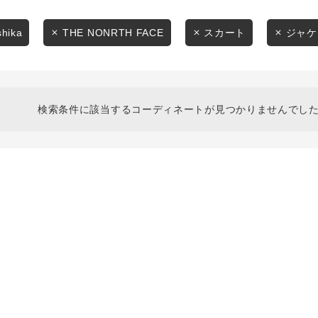
スタイリングから探す
商品タイプ
ブランドから探す
shika
THE NONRTH FACE
スカート
ジャケ
通常商品
WEB限定アイテムを探す
履き比べ可能商品から探す
セール価格
検索条件に該当するコーディネートが見つかりませんでした
お知らせ・ご利用ガイド
在庫
お知らせ
在庫あり
ご利用ガイド
ギフトラッピング
お問い合わせ
この条件で絞り込む