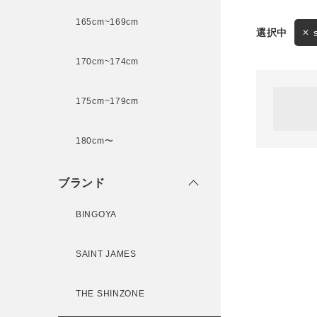
165cm~169cm
サイズ
170cm~174cm
ゲスト
様
175cm~179cm
ブランド
180cm〜
ログイン / マイページ
ブランド
お気に入りアイテム
BINGOYA
注文履歴
SAINT JAMES
新規会員登録
THE SHINZONE