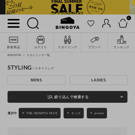
0
詳細検索
新着商品
カテゴリ
スタイリング
ブランド
ランキング
BINGOYA
スタイリング一覧
STYLING
MENS
LADIES
キーワード
manage_search
絞り込んで検索する
性別
THE NONRTH FACE
キッズ
anuke
MENS
LADIES
KIDS
カテゴリ