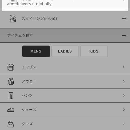
スタイリングから探す
価格
～
アイテムを探す
商品タイプ
MENS
LADIES
KIDS
通常商品
予約商品
セール価格
WEB限定
トップス
在庫
アウター
在庫あり
在庫なし含む
パンツ
シューズ
グッズ