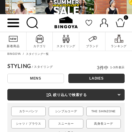
0
新着商品
カテゴリ
スタイリング
ブランド
ランキング
詳細検索
BINGOYA
スタイリング一覧
STYLING
3
件中
1
-
3
件表示
MENS
LADIES
manage_search
絞り込んで検索する
カラーパンツ
シンプルコーデ
THE SHINZONE
シャツ / ブラウス
スニーカー
高身長コーデ