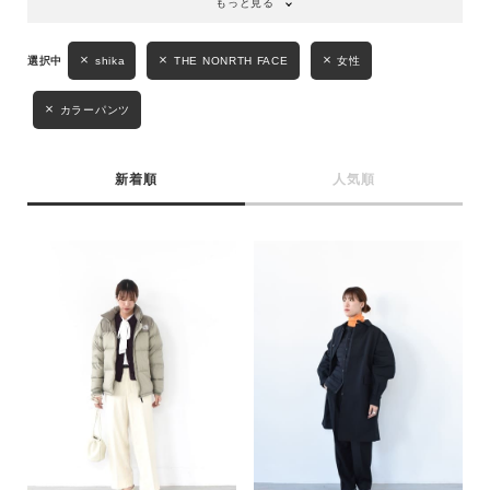
もっと見る
キーワード
shika
THE NONRTH FACE
女性
カラーパンツ
性別
MENS
LADIES
KIDS
新着順
人気順
カテゴリ
サイズ
ブランド