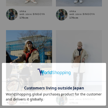
shika
shika
web store BINGOYA
web store BINGOYA
170cm
170cm
カラー
COCO
shika
web store BINGOYA
web store BINGOYA
172cm
170cm