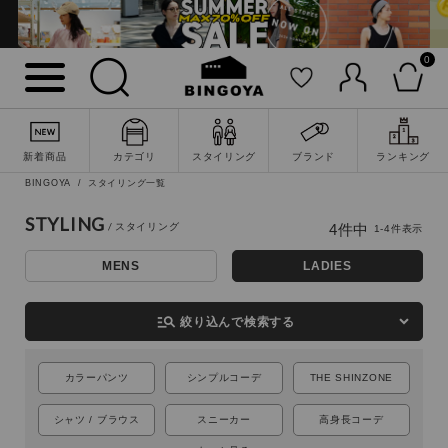
0
新着商品
カテゴリ
スタイリング
ブランド
ランキング
詳細検索
BINGOYA
スタイリング一覧
STYLING
4
件中
1
-
4
件表示
MENS
LADIES
manage_search
絞り込んで検索する
カラーパンツ
シンプルコーデ
THE SHINZONE
シャツ / ブラウス
スニーカー
高身長コーデ