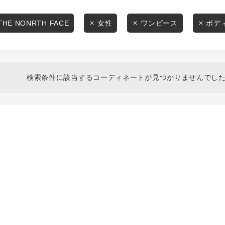
スタイリングから探す
商品タイプ
ブランドから探す
THE NONRTH FACE
女性
ワンピース
ボデ
通常商品
WEB限定アイテムを探す
履き比べ可能商品から探す
セール価格
検索条件に該当するコーディネートが見つかりませんでした
お知らせ・ご利用ガイド
在庫
お知らせ
在庫あり
ご利用ガイド
ギフトラッピング
お問い合わせ
この条件で絞り込む