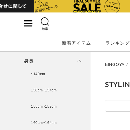
検索
詳細検索
新着アイテム
ランキング
キーワード
身長
BINGOYA
~149cm
STYLI
性別
150cm~154cm
MENS
LADI
155cm~159cm
カテゴリ
160cm~164cm