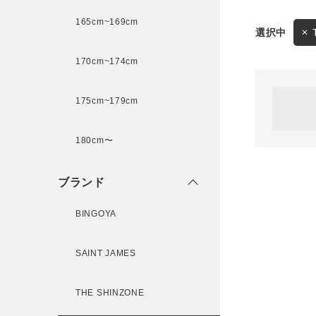
165cm~169cm
サイズ
170cm~174cm
ゲスト
様
175cm~179cm
ブランド
180cm〜
ログイン / マイページ
ブランド
お気に入りアイテム
BINGOYA
注文履歴
SAINT JAMES
新規会員登録
THE SHINZONE