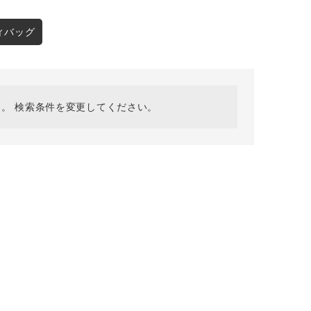
採用情報
ギフトカード
ィバッグ
予約商品
WEB限定
。 検索条件を変更してください。
在庫なし含む
BINGOYA
無料公式アプリダウンロード