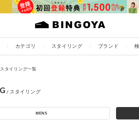
カテゴリ
スタイリング
ブランド
カラー
スタイリング一覧
NG
アイテムを探す
ES
KIDS
MENS
価格
条件絞り込み検索
カテゴリから探す
～