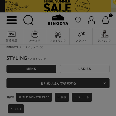
0
詳細検索
新着商品
カテゴリ
スタイリング
ブランド
ランキング
BINGOYA
スタイリング一覧
STYLING
MENS
LADIES
キーワード
manage_search
絞り込んで検索する
性別
THE NONRTH FACE
男性
スカート
MENS
LADIES
KIDS
ロンT