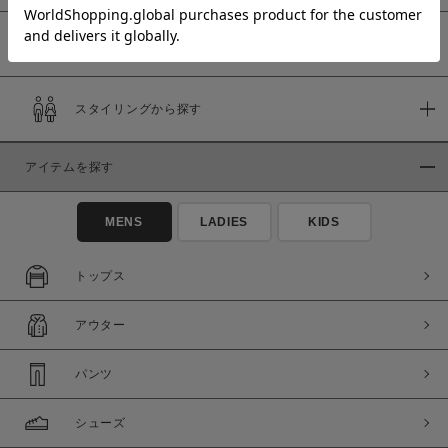
予約商品
価格
スタイリングから探す
～
アイテムを探す
商品タイプ
通常商品
予約商品
MENS
LADIES
KIDS
セール価格
WEB限定
トップス
在庫
アウター
在庫あり
在庫なし含む
パンツ
シューズ