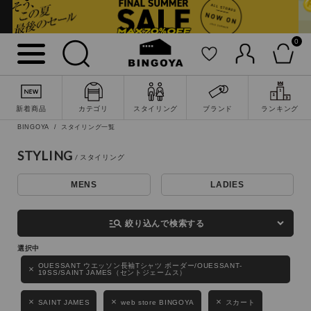
0
詳細検索
新着商品
カテゴリ
スタイリング
ブランド
ランキング
BINGOYA
スタイリング一覧
STYLING
MENS
LADIES
キーワード
manage_search
絞り込んで検索する
性別
OUESSANT ウエッソン長袖Tシャツ ボーダー/OUESSANT-
19SS/SAINT JAMES（セントジェームス）
MENS
LADIES
KIDS
SAINT JAMES
web store BINGOYA
スカート