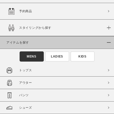
予約商品
価格
スタイリングから探す
～
アイテムを探す
商品タイプ
通常商品
予約商品
MENS
LADIES
KIDS
セール価格
WEB限定
トップス
在庫
アウター
在庫あり
在庫なし含む
パンツ
シューズ