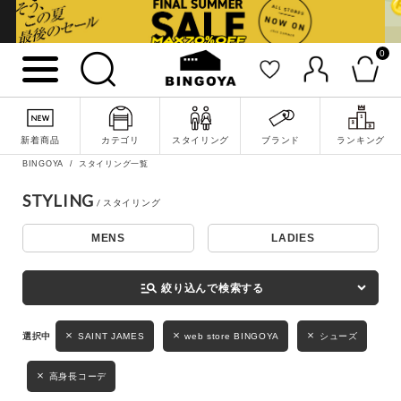
0
詳細検索
新着商品
カテゴリ
スタイリング
ブランド
ランキング
BINGOYA
スタイリング一覧
STYLING
MENS
LADIES
キーワード
manage_search
絞り込んで検索する
性別
SAINT JAMES
web store BINGOYA
シューズ
MENS
LADIES
KIDS
高身長コーデ