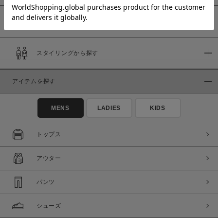
予約商品
価格
スタイリングから探す
～
アイテムを探す
商品タイプ
通常商品
予約商品
MENS
LADIES
KIDS
セール価格
WEB限定
トップス
在庫
アウター
在庫あり
在庫なし含む
パンツ
シューズ