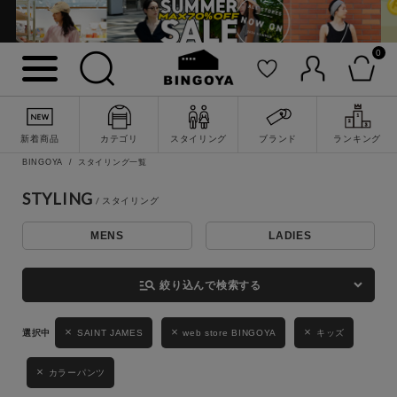
0
詳細検索
新着商品
カテゴリ
スタイリング
ブランド
ランキング
BINGOYA
スタイリング一覧
STYLING
MENS
LADIES
キーワード
manage_search
絞り込んで検索する
性別
SAINT JAMES
web store BINGOYA
キッズ
MENS
LADIES
KIDS
カラーパンツ