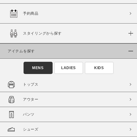
予約商品
価格
スタイリングから探す
～
アイテムを探す
商品タイプ
通常商品
予約商品
MENS
LADIES
KIDS
セール価格
WEB限定
トップス
在庫
アウター
在庫あり
在庫なし含む
パンツ
シューズ