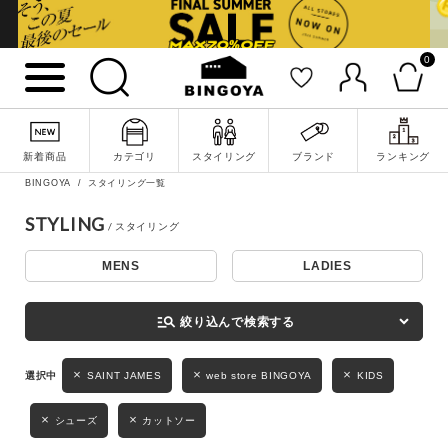
0
詳細検索
新着商品
カテゴリ
スタイリング
ブランド
ランキング
BINGOYA
スタイリング一覧
STYLING
MENS
LADIES
キーワード
manage_search
絞り込んで検索する
性別
SAINT JAMES
web store BINGOYA
KIDS
MENS
LADIES
KIDS
シューズ
カットソー