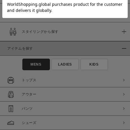
予約商品
価格
スタイリングから探す
～
アイテムを探す
商品タイプ
通常商品
予約商品
MENS
LADIES
KIDS
セール価格
WEB限定
トップス
在庫
アウター
在庫あり
在庫なし含む
パンツ
シューズ