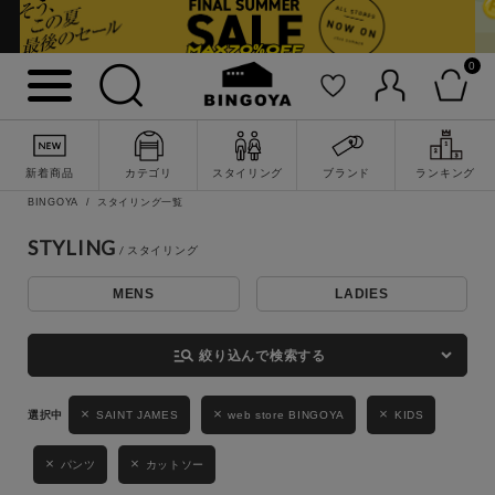
0
詳細検索
新着商品
カテゴリ
スタイリング
ブランド
ランキング
BINGOYA
スタイリング一覧
STYLING
MENS
LADIES
キーワード
manage_search
絞り込んで検索する
性別
SAINT JAMES
web store BINGOYA
KIDS
MENS
LADIES
KIDS
パンツ
カットソー