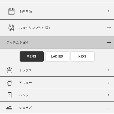
予約商品
価格
スタイリングから探す
～
アイテムを探す
商品タイプ
通常商品
予約商品
MENS
LADIES
KIDS
セール価格
WEB限定
トップス
在庫
アウター
在庫あり
在庫なし含む
パンツ
シューズ