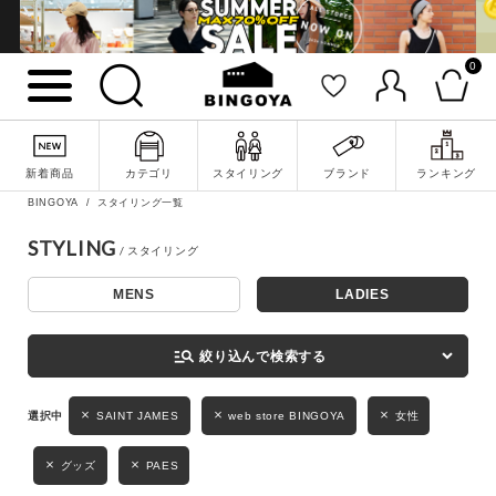
0
詳細検索
新着商品
カテゴリ
スタイリング
ブランド
ランキング
BINGOYA
スタイリング一覧
STYLING
MENS
LADIES
キーワード
manage_search
絞り込んで検索する
性別
SAINT JAMES
web store BINGOYA
女性
MENS
LADIES
KIDS
グッズ
PAES