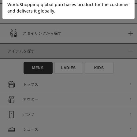
予約商品
価格
スタイリングから探す
～
アイテムを探す
商品タイプ
通常商品
予約商品
MENS
LADIES
KIDS
セール価格
WEB限定
トップス
在庫
アウター
在庫あり
在庫なし含む
パンツ
シューズ