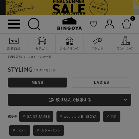
0
詳細検索
新着商品
カテゴリ
スタイリング
ブランド
ランキング
BINGOYA
スタイリング一覧
STYLING
MENS
LADIES
キーワード
manage_search
絞り込んで検索する
性別
SAINT JAMES
web store BINGOYA
男性
MENS
LADIES
KIDS
パンツ
カラーパンツ