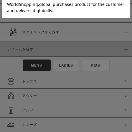
予約商品
価格
スタイリングから探す
～
アイテムを探す
商品タイプ
通常商品
予約商品
MENS
LADIES
KIDS
セール価格
WEB限定
トップス
在庫
アウター
在庫あり
在庫なし含む
パンツ
シューズ