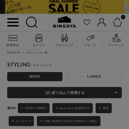
0
詳細検索
新着商品
カテゴリ
スタイリング
ブランド
ランキング
BINGOYA
スタイリング一覧
STYLING
MENS
LADIES
キーワード
manage_search
絞り込んで検索する
性別
SAINT JAMES
web store BINGOYA
男性
MENS
LADIES
KIDS
ワンピース
THE NORTH FACE PURPLE LABEL