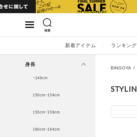
検索
詳細検索
新着アイテム
ランキング
キーワード
身長
BINGOYA
~149cm
STYLI
性別
150cm~154cm
MENS
LADI
155cm~159cm
カテゴリ
160cm~164cm