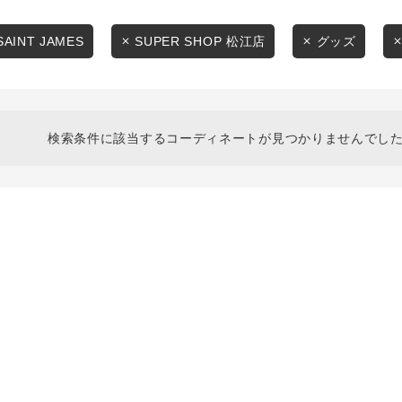
スタイリングから探す
商品タイプ
ブランドから探す
SAINT JAMES
SUPER SHOP 松江店
グッズ
通常商品
WEB限定アイテムを探す
履き比べ可能商品から探す
セール価格
検索条件に該当するコーディネートが見つかりませんでした
お知らせ・ご利用ガイド
在庫
お知らせ
在庫あり
ご利用ガイド
ギフトラッピング
お問い合わせ
この条件で絞り込む