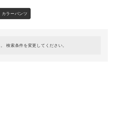
採用情報
ギフトカード
カラーパンツ
予約商品
WEB限定
。 検索条件を変更してください。
在庫なし含む
BINGOYA
無料公式アプリダウンロード