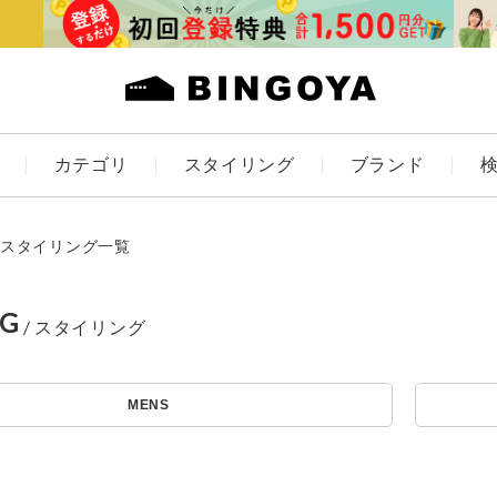
カテゴリ
スタイリング
ブランド
カラー
スタイリング一覧
NG
アイテムを探す
ES
KIDS
MENS
価格
条件絞り込み検索
カテゴリから探す
～