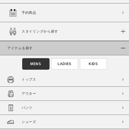
予約商品
価格
スタイリングから探す
～
アイテムを探す
商品タイプ
通常商品
予約商品
MENS
LADIES
KIDS
セール価格
WEB限定
トップス
在庫
アウター
在庫あり
在庫なし含む
パンツ
シューズ