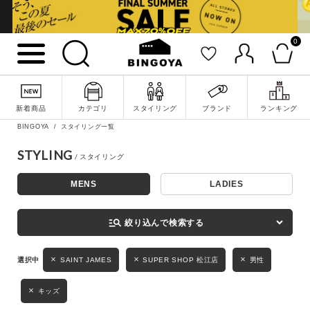
0
詳細検索
新着商品
カテゴリ
スタイリング
ブランド
ランキング
BINGOYA
スタイリング一覧
STYLING
MENS
LADIES
キーワード
manage_search
絞り込んで検索する
性別
SAINT JAMES
SUPER SHOP 松江店
男性
MENS
LADIES
KIDS
キッズ