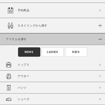
予約商品
価格
スタイリングから探す
～
アイテムを探す
商品タイプ
通常商品
予約商品
MENS
LADIES
KIDS
セール価格
WEB限定
トップス
在庫
アウター
在庫あり
在庫なし含む
パンツ
シューズ