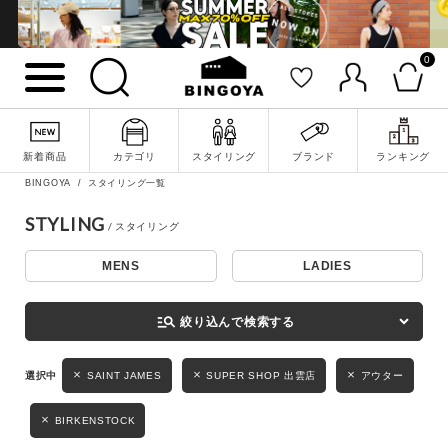
0
詳細検索
新着商品
カテゴリ
スタイリング
ブランド
ランキング
BINGOYA
スタイリング一覧
STYLING
MENS
LADIES
キーワード
manage_search
絞り込んで検索する
性別
SAINT JAMES
SUPER SHOP 出雲店
アウター
MENS
LADIES
KIDS
BIRKENSTOCK