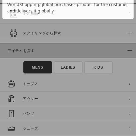
予約商品
価格
スタイリングから探す
～
アイテムを探す
商品タイプ
通常商品
予約商品
MENS
LADIES
KIDS
セール価格
WEB限定
トップス
在庫
アウター
在庫あり
在庫なし含む
パンツ
シューズ