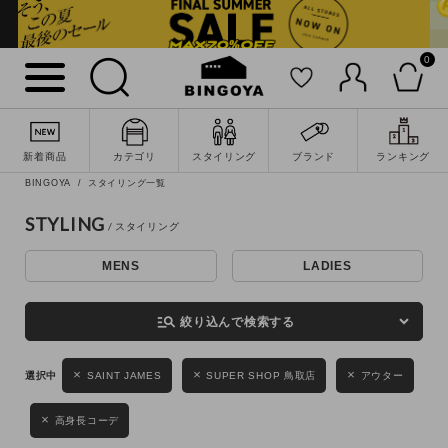
0
詳細検索
新着商品
カテゴリ
スタイリング
ブランド
ランキング
BINGOYA
スタイリング一覧
STYLING
MENS
LADIES
キーワード
manage_search
絞り込んで検索する
性別
SAINT JAMES
SUPER SHOP 鳥取店
アウター
MENS
LADIES
KIDS
高身長コーデ