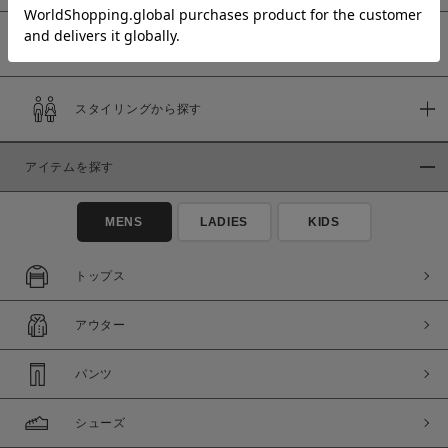
予約商品
価格
スタイリングから探す
～
アイテムを探す
商品タイプ
通常商品
予約商品
MENS
LADIES
KIDS
セール価格
WEB限定
トップス
在庫
アウター
在庫あり
在庫なし含む
パンツ
シューズ