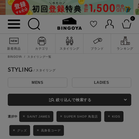
0
詳細検索
新着商品
カテゴリ
スタイリング
ブランド
ランキング
BINGOYA
スタイリング一覧
STYLING
MENS
LADIES
キーワード
manage_search
絞り込んで検索する
性別
SAINT JAMES
SUPER SHOP 鳥取店
KIDS
MENS
LADIES
KIDS
グッズ
高身長コーデ