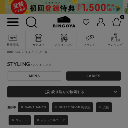
0
詳細検索
新着商品
カテゴリ
スタイリング
ブランド
ランキング
BINGOYA
スタイリング一覧
STYLING
MENS
LADIES
キーワード
manage_search
絞り込んで検索する
性別
SAINT JAMES
SUPER SHOP 鳥取店
女性
MENS
LADIES
KIDS
スカート
カジュアルコーデ