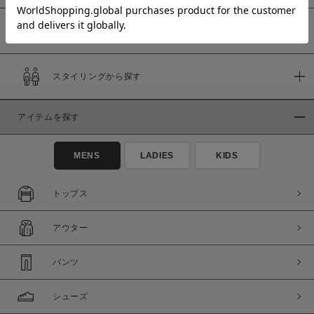
予約商品
価格
スタイリングから探す
～
アイテムを探す
商品タイプ
通常商品
予約商品
MENS
LADIES
KIDS
セール価格
WEB限定
トップス
在庫
アウター
在庫あり
在庫なし含む
パンツ
シューズ