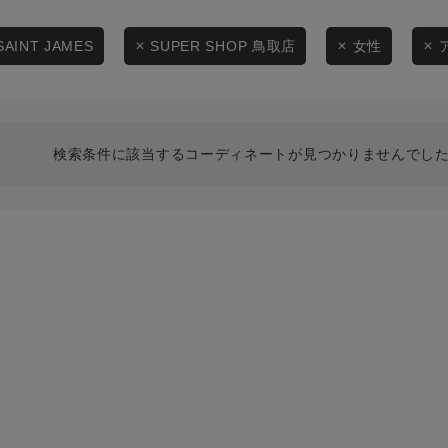
スタイリングから探す
商品タイプ
ブランドから探す
SAINT JAMES
SUPER SHOP 鳥取店
女性
通常商品
WEB限定アイテムを探す
履き比べ可能商品から探す
セール価格
検索条件に該当するコーディネートが見つかりませんでした
お知らせ・ご利用ガイド
在庫
お知らせ
在庫あり
ご利用ガイド
ギフトラッピング
お問い合わせ
この条件で絞り込む