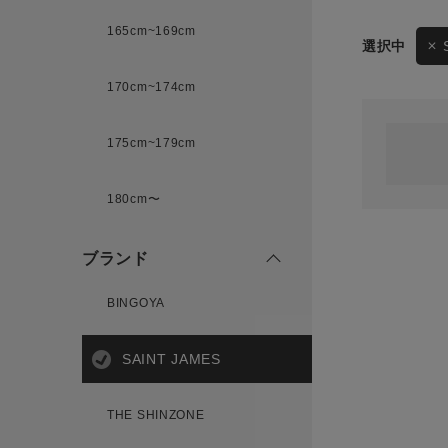
165cm~169cm
サイズ
170cm~174cm
ゲスト
様
175cm~179cm
ブランド
180cm〜
ログイン / マイページ
ブランド
お気に入りアイテム
BINGOYA
注文履歴
SAINT JAMES
新規会員登録
THE SHINZONE