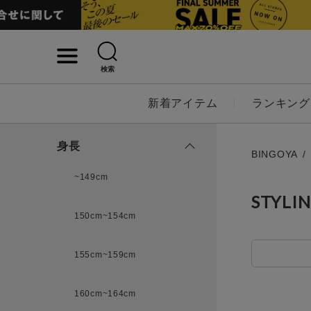
検索
詳細検索
新着アイテム
ランキング
キーワード
身長
BINGOYA
~149cm
STYLI
性別
150cm~154cm
MENS
LADI
155cm~159cm
カテゴリ
160cm~164cm