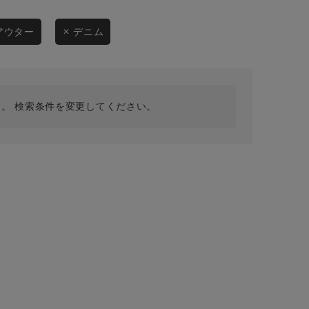
採用情報
ギフトカード
アウター
デニム
予約商品
WEB限定
。 検索条件を変更してください。
在庫なし含む
BINGOYA
無料公式アプリダウンロード