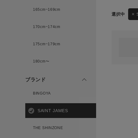
165cm~169cm
サイズ
170cm~174cm
ゲスト
様
175cm~179cm
ブランド
180cm〜
ログイン / マイページ
ブランド
お気に入りアイテム
BINGOYA
注文履歴
SAINT JAMES
新規会員登録
THE SHINZONE