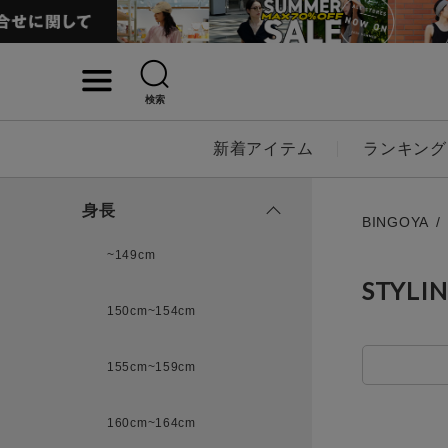
検索
詳細検索
新着アイテム
ランキング
キーワード
身長
BINGOYA
~149cm
STYLI
性別
150cm~154cm
MENS
LADI
155cm~159cm
カテゴリ
160cm~164cm