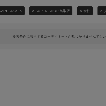
スタイリングから探す
商品タイプ
ブランドから探す
SAINT JAMES
SUPER SHOP 鳥取店
女性
通常商品
WEB限定アイテムを探す
履き比べ可能商品から探す
セール価格
検索条件に該当するコーディネートが見つかりませんでした
お知らせ・ご利用ガイド
在庫
お知らせ
在庫あり
ご利用ガイド
ギフトラッピング
お問い合わせ
この条件で絞り込む