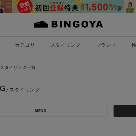
カテゴリ
スタイリング
ブランド
カラー
スタイリング一覧
NG
アイテムを探す
ES
KIDS
MENS
価格
条件絞り込み検索
カテゴリから探す
～