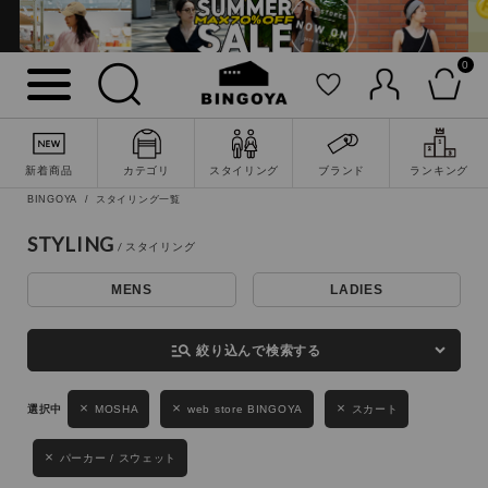
0
詳細検索
新着商品
カテゴリ
スタイリング
ブランド
ランキング
BINGOYA
スタイリング一覧
STYLING
MENS
LADIES
キーワード
manage_search
絞り込んで検索する
性別
MOSHA
web store BINGOYA
スカート
MENS
LADIES
KIDS
パーカー / スウェット