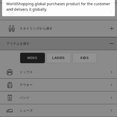
予約商品
価格
スタイリングから探す
～
アイテムを探す
商品タイプ
通常商品
予約商品
MENS
LADIES
KIDS
セール価格
WEB限定
トップス
在庫
アウター
在庫あり
在庫なし含む
パンツ
シューズ