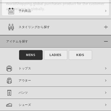
予約商品
価格
スタイリングから探す
～
アイテムを探す
商品タイプ
通常商品
予約商品
MENS
LADIES
KIDS
セール価格
WEB限定
トップス
在庫
アウター
在庫あり
在庫なし含む
パンツ
シューズ