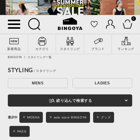
0
詳細検索
新着商品
カテゴリ
スタイリング
ブランド
ランキング
BINGOYA
スタイリング一覧
STYLING
MENS
LADIES
キーワード
manage_search
絞り込んで検索する
性別
MOSHA
web store BINGOYA
グッズ
MENS
LADIES
KIDS
PAES