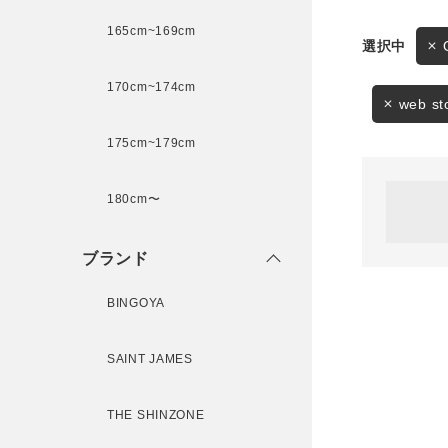
165cm~169cm
サイズ
170cm~174cm
ゲスト
様
web s
175cm~179cm
ブランド
180cm〜
ログイン / マイページ
ブランド
お気に入りアイテム
BINGOYA
注文履歴
SAINT JAMES
新規会員登録
THE SHINZONE