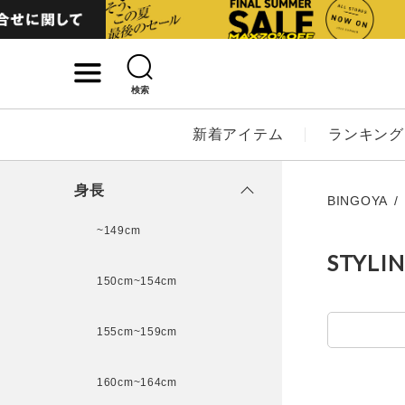
検索
詳細検索
新着アイテム
ランキング
キーワード
身長
BINGOYA
~149cm
STYLI
性別
150cm~154cm
MENS
LADI
155cm~159cm
カテゴリ
160cm~164cm