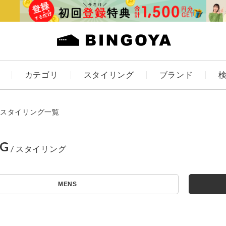
カテゴリ
スタイリング
ブランド
カラー
スタイリング一覧
NG
アイテムを探す
ES
KIDS
MENS
価格
条件絞り込み検索
カテゴリから探す
～