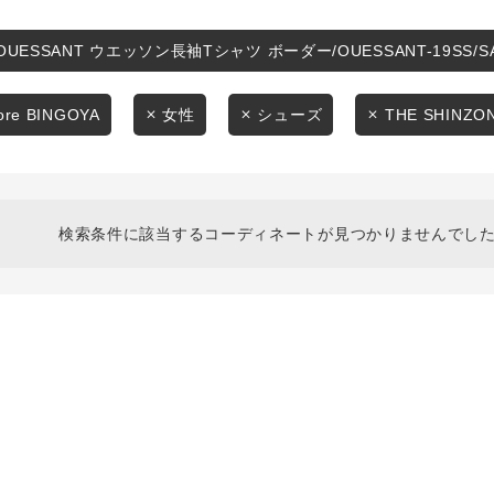
スタイリングから探す
商品タイプ
ブランドから探す
OUESSANT ウエッソン長袖Tシャツ ボーダー/OUESSANT-19SS/
通常商品
WEB限定アイテムを探す
tore BINGOYA
女性
シューズ
THE SHINZO
履き比べ可能商品から探す
セール価格
お知らせ・ご利用ガイド
在庫
検索条件に該当するコーディネートが見つかりませんでした
お知らせ
在庫あり
ご利用ガイド
ギフトラッピング
お問い合わせ
この条件で絞り込む