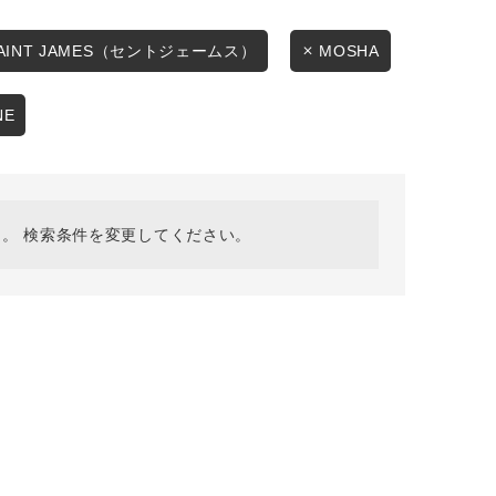
採用情報
ギフトカード
SAINT JAMES（セントジェームス）
MOSHA
予約商品
NE
WEB限定
。 検索条件を変更してください。
在庫なし含む
BINGOYA
無料公式アプリダウンロード