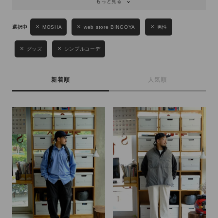
もっと見る
キーワード
MOSHA
web store BINGOYA
男性
グッズ
シンプルコーデ
性別
MENS
LADIES
KIDS
新着順
人気順
カテゴリ
サイズ
ブランド