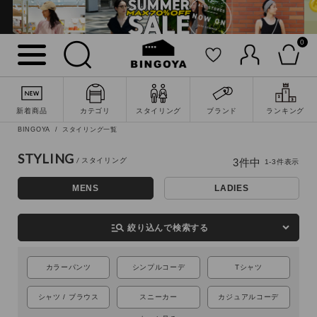
0
新着商品
カテゴリ
スタイリング
ブランド
ランキング
詳細検索
BINGOYA
スタイリング一覧
STYLING
3
件中
1
-
3
件表示
MENS
LADIES
manage_search
絞り込んで検索する
カラーパンツ
シンプルコーデ
Tシャツ
シャツ / ブラウス
スニーカー
カジュアルコーデ