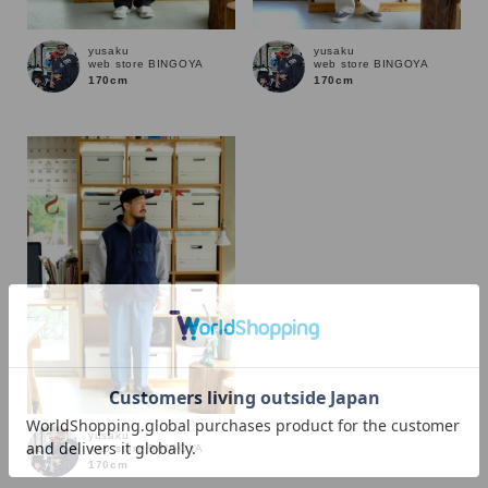
yusaku
yusaku
web store BINGOYA
web store BINGOYA
170cm
170cm
カラー
yusaku
web store BINGOYA
170cm