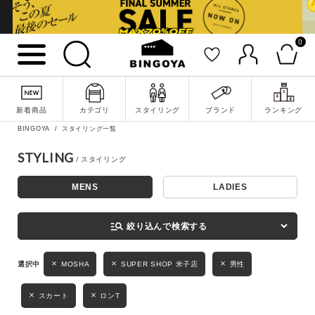
0
詳細検索
新着商品
カテゴリ
スタイリング
ブランド
ランキング
BINGOYA
スタイリング一覧
STYLING
MENS
LADIES
キーワード
manage_search
絞り込んで検索する
性別
MOSHA
SUPER SHOP 米子店
男性
MENS
LADIES
KIDS
スカート
ロンT