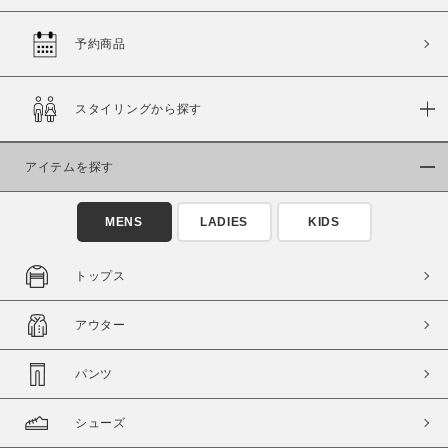
予約商品
価格
スタイリングから探す
～
アイテムを探す
商品タイプ
通常商品
予約商品
MENS
LADIES
KIDS
セール価格
WEB限定
トップス
在庫
アウター
在庫あり
在庫なし含む
パンツ
シューズ