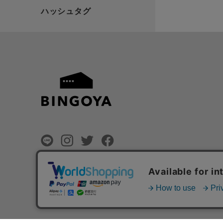
©
BINGOYA Co,.Ltd.