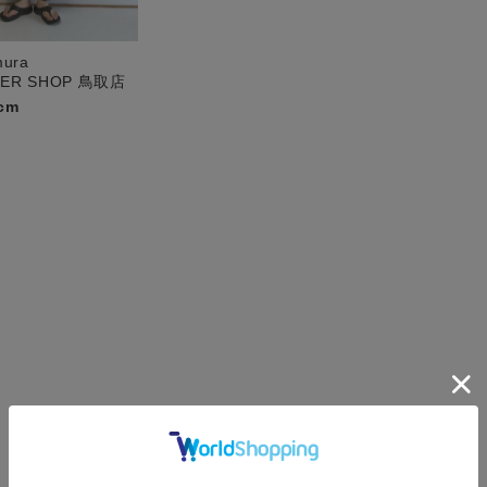
mura
PER SHOP 鳥取店
cm