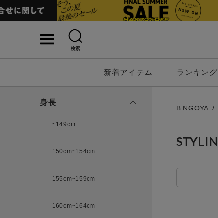
検索
詳細検索
新着アイテム
ランキング
キーワード
身長
BINGOYA
~149cm
STYLI
性別
150cm~154cm
MENS
LADI
155cm~159cm
カテゴリ
160cm~164cm