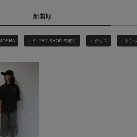
カテゴリから探す
商品タイプ
新着順
スタイリングから探す
通常商品
ブランドから探す
WEB限定アイテムを探す
セール価格
MOSHA
SUPER SHOP 鳥取店
グッズ
サン
履き比べ可能商品から探す
在庫
お知らせ・ご利用ガイド
在庫あり
お知らせ
ご利用ガイド
ギフトラッピング
この条件で絞り込む
お問い合わせ