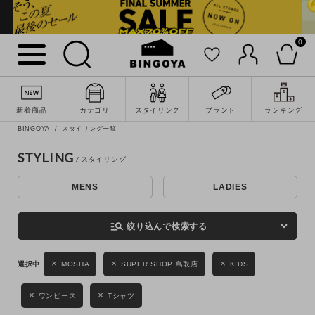
0
詳細検索
新着商品
カテゴリ
スタイリング
ブランド
ランキング
BINGOYA
スタイリング一覧
STYLING
MENS
LADIES
キーワード
manage_search
絞り込んで検索する
性別
MOSHA
SUPER SHOP 鳥取店
KIDS
MENS
LADIES
KIDS
ワンピース
Tシャツ