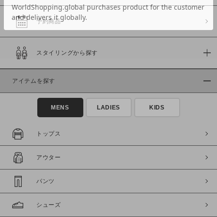
予約商品
価格
スタイリングから探す
～
アイテムを探す
商品タイプ
通常商品
予約商品
MENS
LADIES
KIDS
セール価格
WEB限定
トップス
在庫
アウター
在庫あり
在庫なし含む
パンツ
シューズ