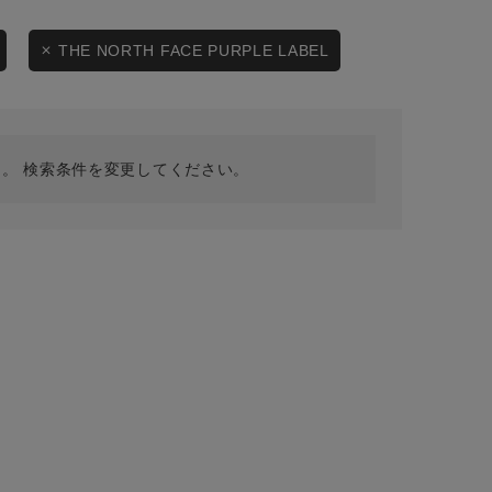
採用情報
ギフトカード
THE NORTH FACE PURPLE LABEL
予約商品
WEB限定
。 検索条件を変更してください。
在庫なし含む
BINGOYA
無料公式アプリダウンロード