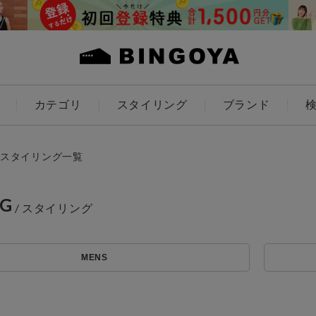
カテゴリ
スタイリング
ブランド
カラー
スタイリング一覧
NG
アイテムを探す
ES
KIDS
MENS
価格
条件絞り込み検索
カテゴリから探す
～