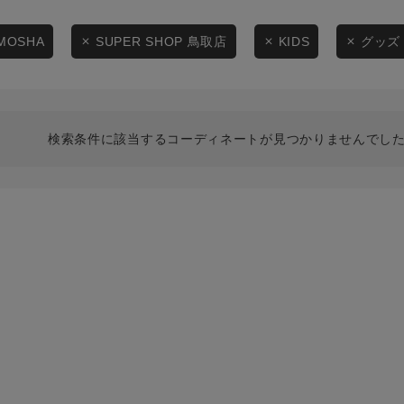
スタイリングから探す
商品タイプ
ブランドから探す
MOSHA
SUPER SHOP 鳥取店
KIDS
グッズ
通常商品
WEB限定アイテムを探す
履き比べ可能商品から探す
セール価格
検索条件に該当するコーディネートが見つかりませんでした
お知らせ・ご利用ガイド
在庫
お知らせ
在庫あり
ご利用ガイド
ギフトラッピング
お問い合わせ
この条件で絞り込む