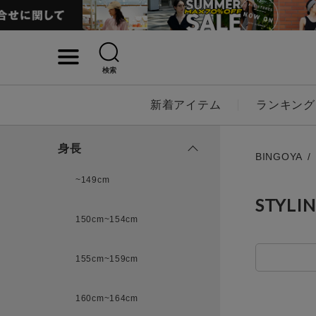
検索
詳細検索
新着アイテム
ランキング
キーワード
身長
BINGOYA
~149cm
STYLI
性別
150cm~154cm
MENS
LADI
155cm~159cm
カテゴリ
160cm~164cm