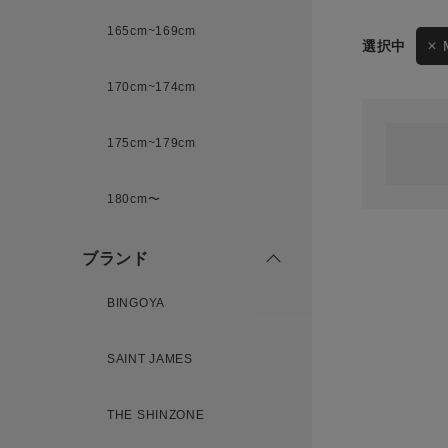
165cm~169cm
サイズ
170cm~174cm
ゲスト
様
175cm~179cm
ブランド
180cm〜
ログイン / マイページ
ブランド
お気に入りアイテム
BINGOYA
注文履歴
SAINT JAMES
新規会員登録
THE SHINZONE