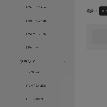
165cm~169cm
サイズ
170cm~174cm
ゲスト
様
175cm~179cm
ブランド
180cm〜
ログイン / マイページ
ブランド
お気に入りアイテム
BINGOYA
注文履歴
SAINT JAMES
新規会員登録
THE SHINZONE