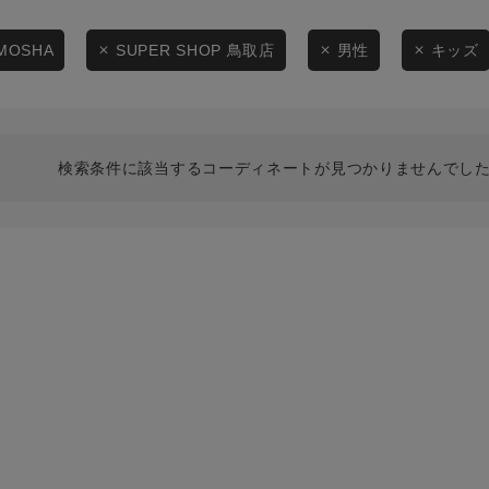
スタイリングから探す
商品タイプ
ブランドから探す
MOSHA
SUPER SHOP 鳥取店
男性
キッズ
通常商品
WEB限定アイテムを探す
履き比べ可能商品から探す
セール価格
検索条件に該当するコーディネートが見つかりませんでした
お知らせ・ご利用ガイド
在庫
お知らせ
在庫あり
ご利用ガイド
ギフトラッピング
お問い合わせ
この条件で絞り込む