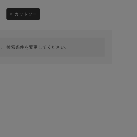
採用情報
ギフトカード
カットソー
予約商品
WEB限定
。 検索条件を変更してください。
在庫なし含む
BINGOYA
無料公式アプリダウンロード