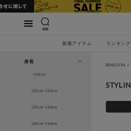
検索
詳細検索
新着アイテム
ランキング
キーワード
身長
BINGOYA
~149cm
STYLI
性別
150cm~154cm
MENS
LADI
155cm~159cm
カテゴリ
160cm~164cm