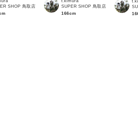
mura
t.kimura
t.
PER SHOP 鳥取店
SUPER SHOP 鳥取店
S
cm
166cm
16