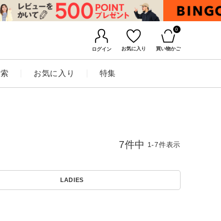
0
お気に入り
買い物かご
ログイン
検索
お気に入り
特集
7
件中
1
-
7
件表示
LADIES
BINGOYAについて
店舗一覧