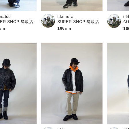
matsu
t.kimura
t.
PER SHOP 鳥取店
SUPER SHOP 鳥取店
S
cm
166cm
16