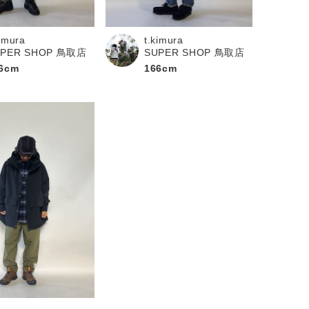
kimura
t.kimura
UPER SHOP 鳥取店
SUPER SHOP 鳥取店
6cm
166cm