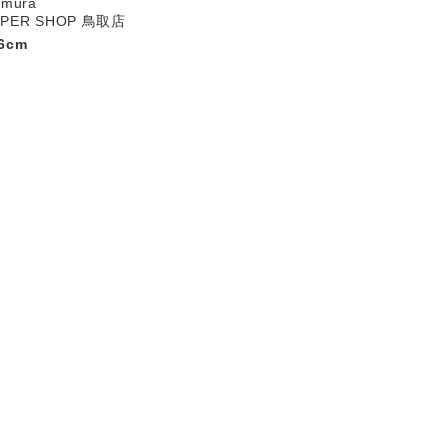
kimura
UPER SHOP 鳥取店
6cm