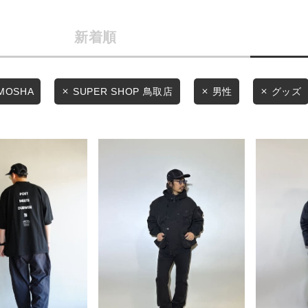
カテゴリから探す
商品タイプ
新着順
スタイリングから探す
通常商品
ブランドから探す
WEB限定アイテムを探す
セール価格
MOSHA
SUPER SHOP 鳥取店
男性
グッズ
履き比べ可能商品から探す
在庫
お知らせ・ご利用ガイド
在庫あり
お知らせ
ご利用ガイド
ギフトラッピング
この条件で絞り込む
お問い合わせ