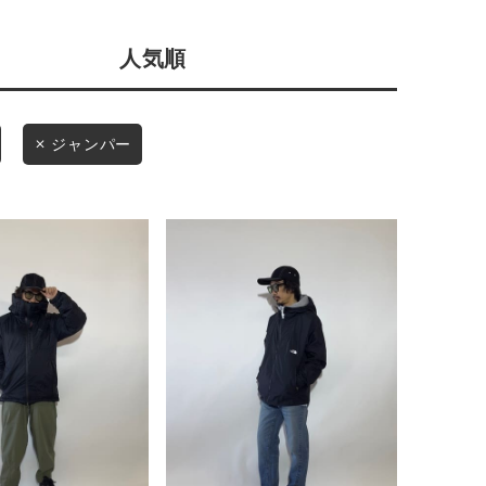
会社概要
人気順
採用情報
予約商品
ギフトカード
WEB限定
ジャンパー
在庫なし含む
BINGOYA
無料公式アプリダウンロード