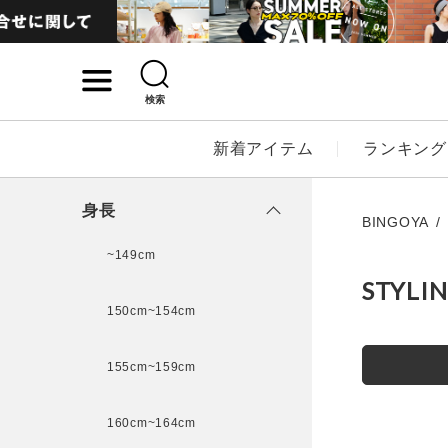
検索
詳細検索
新着アイテム
ランキング
キーワード
身長
BINGOYA
~149cm
STYLI
性別
150cm~154cm
MENS
LADI
155cm~159cm
カテゴリ
160cm~164cm