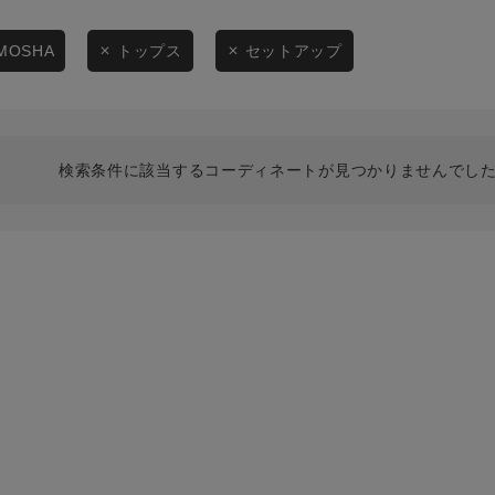
スタイリングから探す
商品タイプ
ブランドから探す
MOSHA
トップス
セットアップ
通常商品
WEB限定アイテムを探す
履き比べ可能商品から探す
セール価格
検索条件に該当するコーディネートが見つかりませんでした
お知らせ・ご利用ガイド
在庫
お知らせ
在庫あり
ご利用ガイド
ギフトラッピング
お問い合わせ
この条件で絞り込む