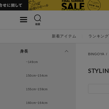
検索
詳細検索
新着アイテム
ランキング
キーワード
身長
BINGOYA
~149cm
STYLI
性別
150cm~154cm
MENS
LADI
155cm~159cm
カテゴリ
160cm~164cm