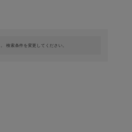
採用情報
ギフトカード
予約商品
WEB限定
。 検索条件を変更してください。
在庫なし含む
BINGOYA
無料公式アプリダウンロード