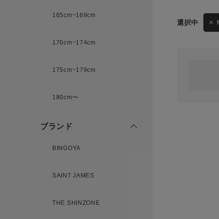
165cm~169cm
サイズ
170cm~174cm
ゲスト
様
175cm~179cm
ブランド
180cm〜
ログイン / マイページ
ブランド
お気に入りアイテム
BINGOYA
注文履歴
SAINT JAMES
新規会員登録
THE SHINZONE