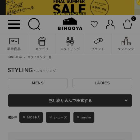
0
詳細検索
新着商品
カテゴリ
スタイリング
ブランド
ランキング
BINGOYA
スタイリング一覧
STYLING
MENS
LADIES
キーワード
manage_search
絞り込んで検索する
性別
MOSHA
シューズ
anuke
MENS
LADIES
KIDS
カテゴリ