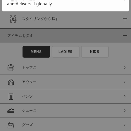
スタイリングから探す
価格
～
アイテムを探す
商品タイプ
MENS
LADIES
KIDS
通常商品
予約商品
セール価格
WEB限定
トップス
在庫
アウター
在庫あり
在庫なし含む
パンツ
シューズ
グッズ