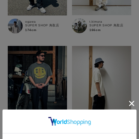
t.kimura
ogawa
SUPER SHOP 鳥取店
SUPER SHOP 鳥取店
166cm
174cm
カラー
t.kimura
yusaku
SUPER SHOP 鳥取店
web store BINGOYA