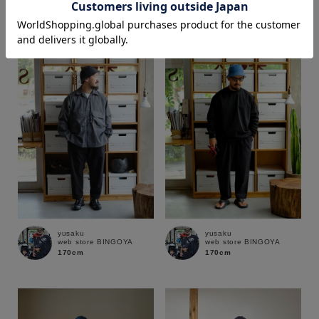
166cm
170cm
価格
～
商品タイプ
通常商品
予約商品
セール価格
WEB限定
在庫
yusaku
yusaku
web store BINGOYA
web store BINGOYA
在庫あり
在庫なし含む
170cm
170cm