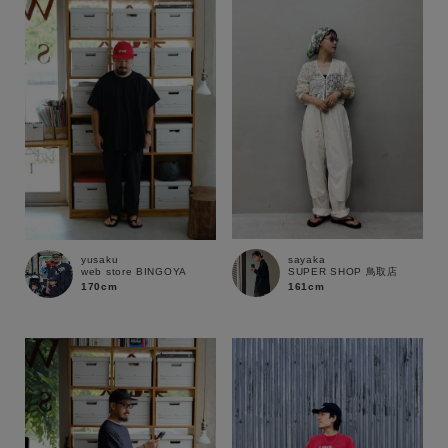
性別
MENS
LADIES
KIDS
カテゴリ
サイズ
sayaka
yusaku
SUPER SHOP 鳥取店
web store BINGOYA
ブランド
161cm
170cm