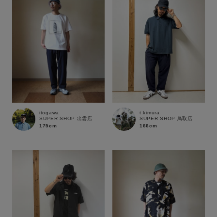
itogawa
t.kimura
SUPER SHOP 出雲店
SUPER SHOP 鳥取店
175cm
166cm