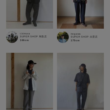
t.kimura
itogawa
SUPER SHOP 鳥取店
SUPER SHOP 出雲店
166cm
175cm