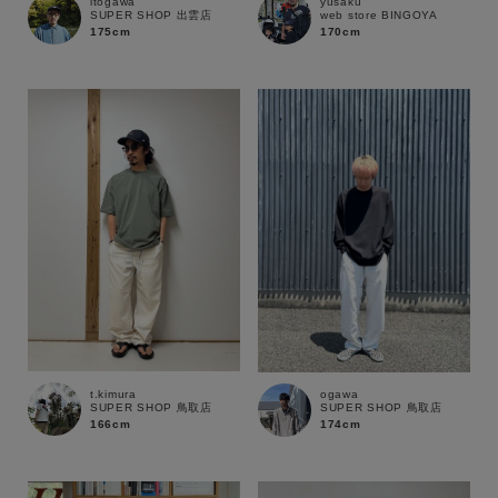
itogawa
yusaku
SUPER SHOP 出雲店
web store BINGOYA
175cm
170cm
t.kimura
ogawa
SUPER SHOP 鳥取店
SUPER SHOP 鳥取店
166cm
174cm
キーワード