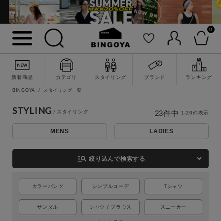
0
新着商品
カテゴリ
スタイリング
ブランド
ランキング
BINGOYA
スタイリング一覧
STYLING
23
件中
1
-
20
件表示
MENS
LADIES
詳細検索
manage_search
絞り込んで検索する
カラーパンツ
シンプルコーデ
Tシャツ
サンダル
シャツ / ブラウス
スニーカー