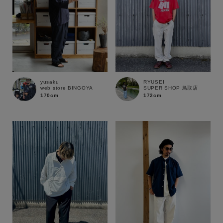
yusaku
RYUSEI
web store BINGOYA
SUPER SHOP 鳥取店
170cm
172cm