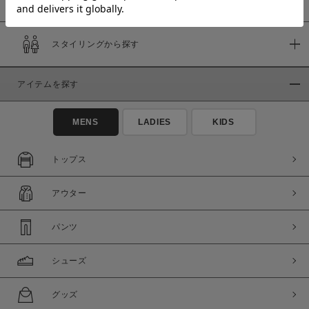
スタイリングから探す
価格
～
アイテムを探す
商品タイプ
MENS
LADIES
KIDS
通常商品
予約商品
セール価格
WEB限定
トップス
在庫
アウター
在庫あり
在庫なし含む
パンツ
シューズ
グッズ