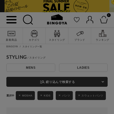
0
詳細検索
新着商品
カテゴリ
スタイリング
ブランド
ランキング
BINGOYA
スタイリング一覧
STYLING
MENS
LADIES
キーワード
manage_search
絞り込んで検索する
性別
MOSHA
KIDS
パンツ
スウェットパンツ
MENS
LADIES
KIDS
カテゴリ