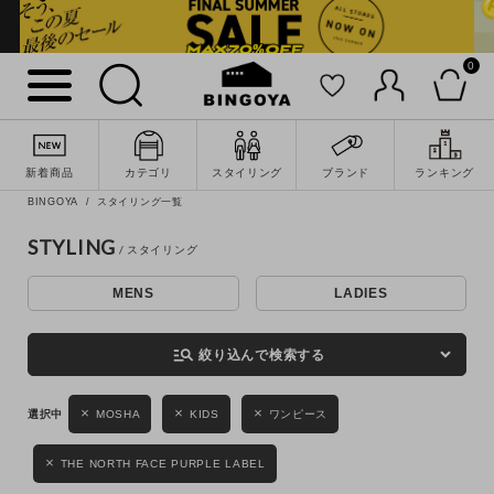
0
詳細検索
新着商品
カテゴリ
スタイリング
ブランド
ランキング
BINGOYA
スタイリング一覧
STYLING
MENS
LADIES
キーワード
manage_search
絞り込んで検索する
性別
MOSHA
KIDS
ワンピース
MENS
LADIES
KIDS
THE NORTH FACE PURPLE LABEL