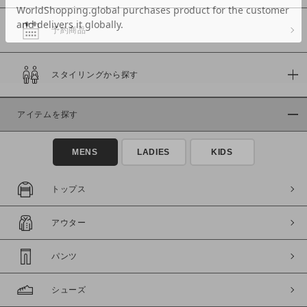
予約商品
価格
スタイリングから探す
～
アイテムを探す
商品タイプ
通常商品
予約商品
MENS
LADIES
KIDS
セール価格
WEB限定
トップス
在庫
アウター
在庫あり
在庫なし含む
パンツ
シューズ