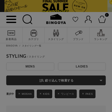
0
詳細検索
新着商品
カテゴリ
スタイリング
ブランド
ランキング
BINGOYA
スタイリング一覧
STYLING
MENS
LADIES
キーワード
manage_search
絞り込んで検索する
性別
MOSHA
KIDS
ワンピース
PAES
MENS
LADIES
KIDS
カテゴリ