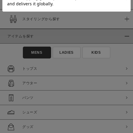
スタイリングから探す
価格
～
アイテムを探す
商品タイプ
MENS
LADIES
KIDS
通常商品
予約商品
セール価格
WEB限定
トップス
在庫
アウター
在庫あり
在庫なし含む
パンツ
シューズ
グッズ