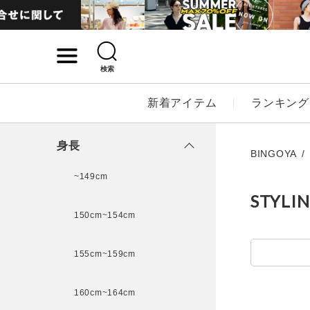
検索
詳細検索
新着アイテム
ランキング
キーワード
身長
BINGOYA
~149cm
STYLI
性別
150cm~154cm
MENS
LADI
155cm~159cm
カテゴリ
160cm~164cm