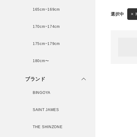
165cm~169cm
サイズ
170cm~174cm
ゲスト
様
175cm~179cm
ブランド
180cm〜
ログイン / マイページ
ブランド
お気に入りアイテム
BINGOYA
注文履歴
SAINT JAMES
新規会員登録
THE SHINZONE