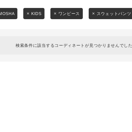
スタイリングから探す
商品タイプ
ブランドから探す
MOSHA
KIDS
ワンピース
スウェットパンツ
通常商品
WEB限定アイテムを探す
履き比べ可能商品から探す
セール価格
検索条件に該当するコーディネートが見つかりませんでした
お知らせ・ご利用ガイド
在庫
お知らせ
在庫あり
ご利用ガイド
ギフトラッピング
お問い合わせ
この条件で絞り込む