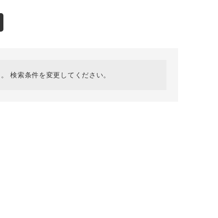
採用情報
ギフトカード
予約商品
WEB限定
。 検索条件を変更してください。
在庫なし含む
BINGOYA
無料公式アプリダウンロード