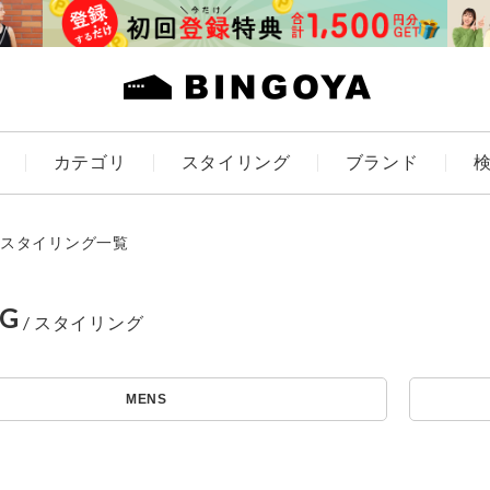
カテゴリ
スタイリング
ブランド
カラー
スタイリング一覧
NG
アイテムを探す
ES
KIDS
MENS
価格
条件絞り込み検索
カテゴリから探す
～