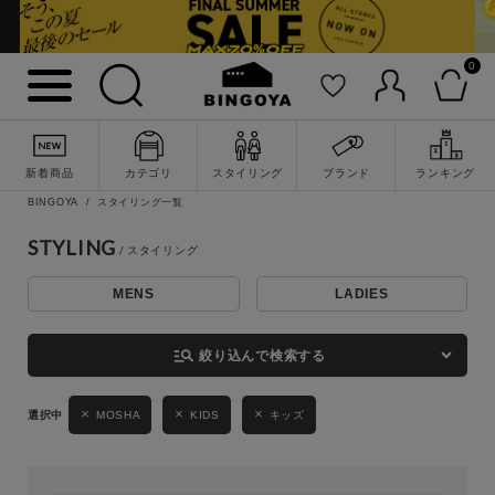
0
詳細検索
新着商品
カテゴリ
スタイリング
ブランド
ランキング
BINGOYA
スタイリング一覧
STYLING
MENS
LADIES
キーワード
manage_search
絞り込んで検索する
性別
MOSHA
KIDS
キッズ
MENS
LADIES
KIDS
カテゴリ