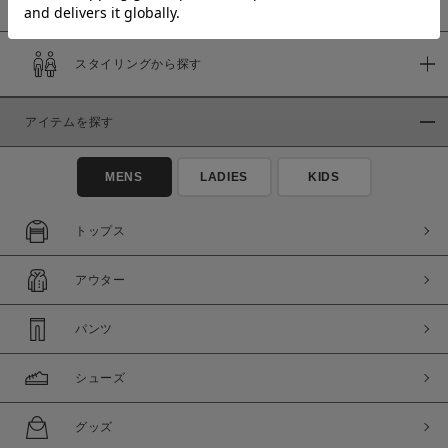
スタイリングから探す
価格
～
アイテムを探す
商品タイプ
MENS
LADIES
KIDS
通常商品
予約商品
セール価格
WEB限定
トップス
在庫
アウター
在庫あり
在庫なし含む
パンツ
シューズ
グッズ