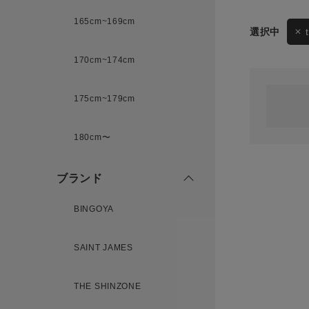
165cm~169cm
サイズ
170cm~174cm
ゲスト
様
175cm~179cm
ブランド
180cm〜
ログイン / マイページ
ブランド
お気に入りアイテム
BINGOYA
注文履歴
SAINT JAMES
新規会員登録
THE SHINZONE