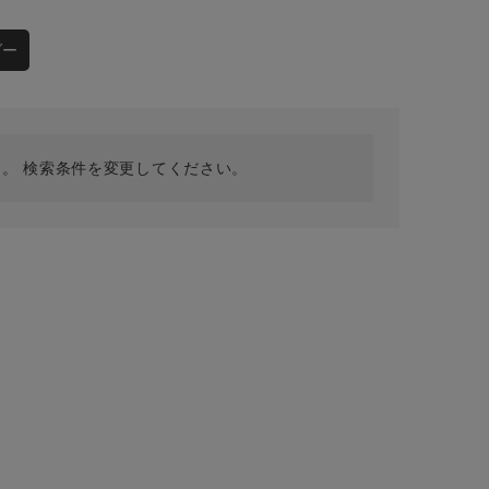
採用情報
ギフトカード
ダー
予約商品
WEB限定
。 検索条件を変更してください。
在庫なし含む
BINGOYA
無料公式アプリダウンロード