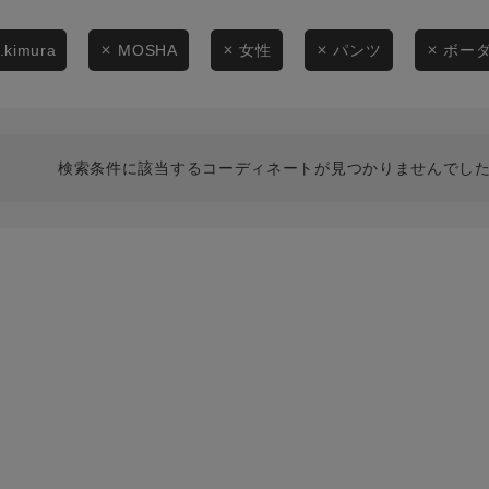
スタイリングから探す
商品タイプ
ブランドから探す
t.kimura
MOSHA
女性
パンツ
ボー
通常商品
WEB限定アイテムを探す
履き比べ可能商品から探す
セール価格
検索条件に該当するコーディネートが見つかりませんでした
お知らせ・ご利用ガイド
在庫
お知らせ
在庫あり
ご利用ガイド
ギフトラッピング
お問い合わせ
この条件で絞り込む