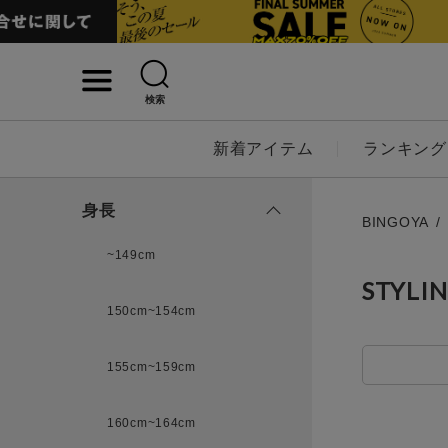
検索
詳細検索
新着アイテム
ランキング
キーワード
身長
BINGOYA
~149cm
STYLI
性別
150cm~154cm
MENS
LADI
155cm~159cm
カテゴリ
160cm~164cm