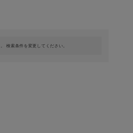
採用情報
ギフトカード
予約商品
WEB限定
。 検索条件を変更してください。
在庫なし含む
BINGOYA
無料公式アプリダウンロード