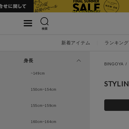
検索
詳細検索
新着アイテム
ランキング
キーワード
身長
BINGOYA
~149cm
STYLI
性別
150cm~154cm
MENS
LADI
155cm~159cm
カテゴリ
160cm~164cm