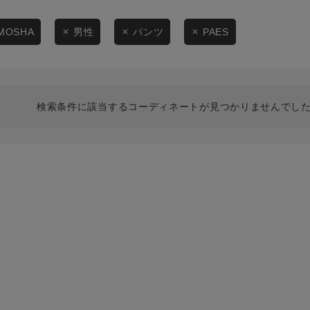
スタイリングから探す
商品タイプ
ブランドから探す
MOSHA
男性
パンツ
PAES
通常商品
WEB限定アイテムを探す
履き比べ可能商品から探す
セール価格
検索条件に該当するコーディネートが見つかりませんでした
お知らせ・ご利用ガイド
在庫
お知らせ
在庫あり
ご利用ガイド
ギフトラッピング
お問い合わせ
この条件で絞り込む