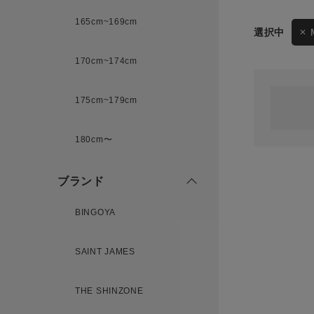
165cm~169cm
サイズ
170cm~174cm
ゲスト
様
175cm~179cm
ブランド
180cm〜
ログイン / マイページ
ブランド
お気に入りアイテム
BINGOYA
注文履歴
SAINT JAMES
新規会員登録
THE SHINZONE