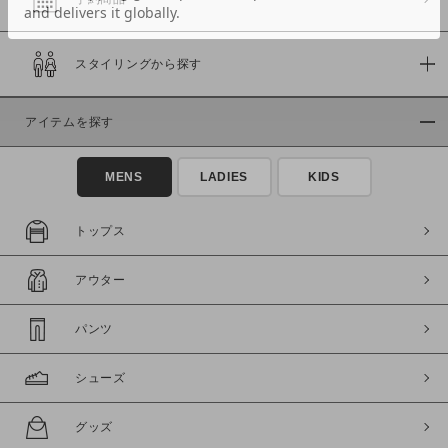
スタイリングから探す
価格
～
アイテムを探す
商品タイプ
MENS
LADIES
KIDS
通常商品
予約商品
セール価格
WEB限定
トップス
在庫
アウター
在庫あり
在庫なし含む
パンツ
シューズ
グッズ