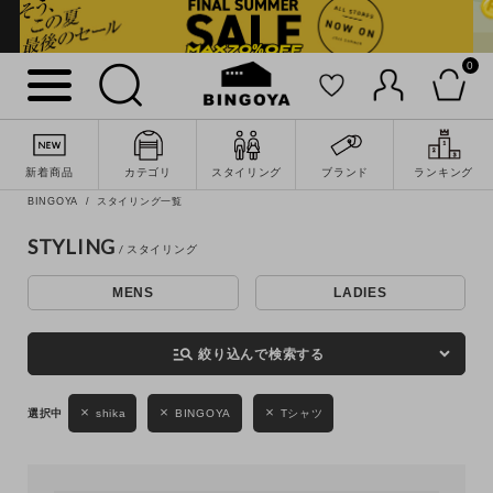
0
詳細検索
新着商品
カテゴリ
スタイリング
ブランド
ランキング
BINGOYA
スタイリング一覧
STYLING
MENS
LADIES
キーワード
manage_search
絞り込んで検索する
性別
shika
BINGOYA
Tシャツ
MENS
LADIES
KIDS
カテゴリ