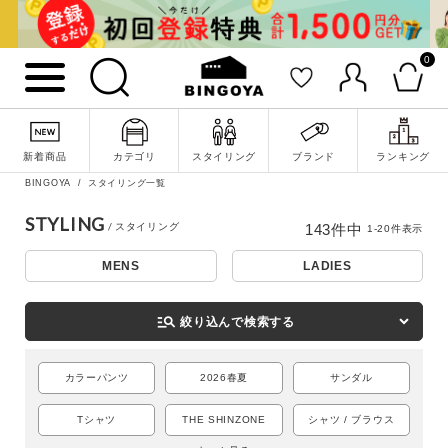
0
新着商品
カテゴリ
スタイリング
ブランド
ランキング
BINGOYA
スタイリング一覧
STYLING
143
件中
1
-
20
件表示
MENS
LADIES
詳細検索
manage_search
絞り込んで検索する
カラーパンツ
2026春夏
サンダル
Tシャツ
THE SHINZONE
シャツ / ブラウス