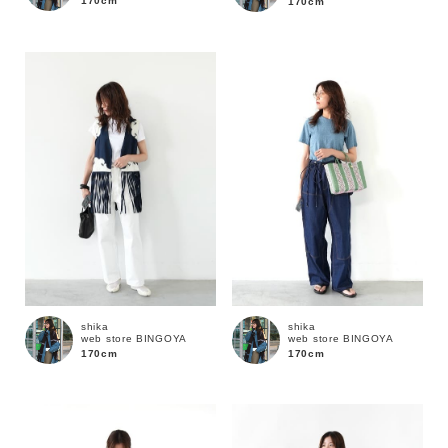
170cm
170cm
価格
～
商品タイプ
通常商品
予約商品
セール価格
WEB限定
在庫
shika
shika
web store BINGOYA
web store BINGOYA
在庫あり
在庫なし含む
170cm
170cm