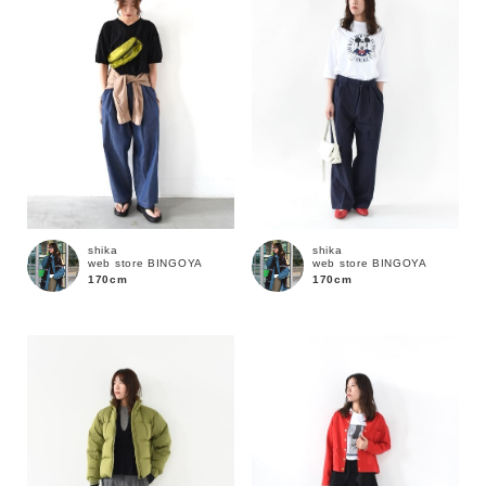
shika
shika
web store BINGOYA
web store BINGOYA
170cm
170cm