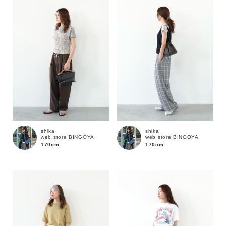
性別
MENS
LADIES
KIDS
カテゴリ
サイズ
shika
shika
web store BINGOYA
web store BINGOYA
ブランド
170cm
170cm