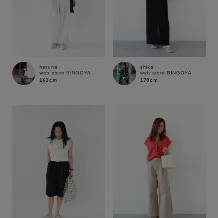
haruna
shika
web store BINGOYA
web store BINGOYA
163cm
170cm