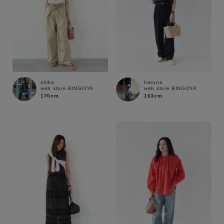
shika
haruna
web store BINGOYA
web store BINGOYA
170cm
163cm