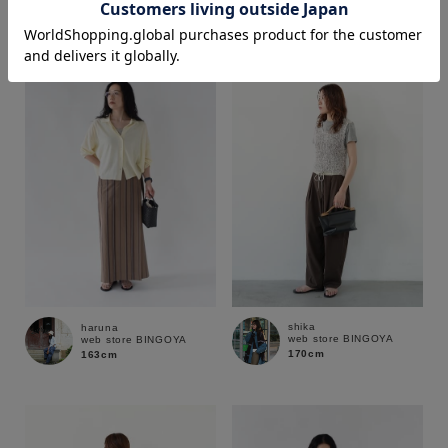
170cm
163cm
価格
～
商品タイプ
通常商品
予約商品
セール価格
WEB限定
在庫
shika
haruna
web store BINGOYA
web store BINGOYA
在庫あり
在庫なし含む
170cm
163cm