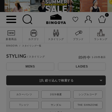
0
新着商品
カテゴリ
スタイリング
ブランド
ランキング
BINGOYA
スタイリング一覧
STYLING
89
件中
1
-
20
件表示
MENS
LADIES
詳細検索
manage_search
絞り込んで検索する
カラーパンツ
2026春夏
シンプルコーデ
Tシャツ
サンダル
THE SHINZONE