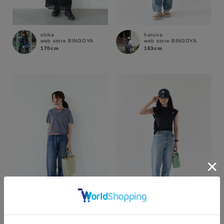
shika
haruna
web store BINGOYA
web store BINGOYA
170cm
163cm
カラー
shika
haruna
web store BINGOYA
web store BINGOYA