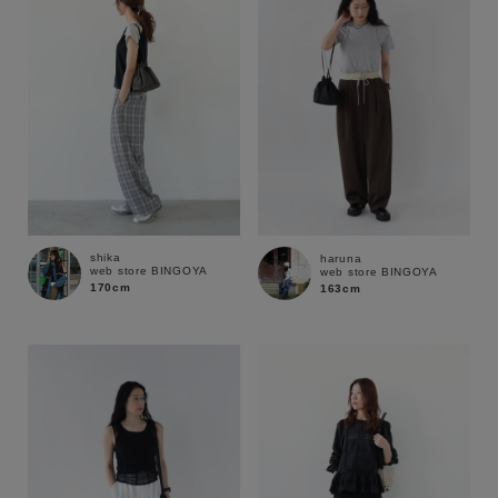
shika
haruna
web store BINGOYA
web store BINGOYA
170cm
163cm