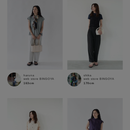
性別
MENS
LADIES
KIDS
カテゴリ
サイズ
haruna
shika
web store BINGOYA
web store BINGOYA
ブランド
163cm
170cm